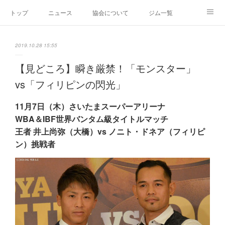
トップ
ニュース
協会について
ジム一覧
新人王戦
新規加盟ジム募集
お問い合わせ
2019.10.28 15:55
グッズ
【見どころ】瞬き厳禁！「モンスター」
vs「フィリピンの閃光」
11月7日（木）さいたまスーパーアリーナ
WBA＆IBF世界バンタム級タイトルマッチ
王者 井上尚弥（大橋）vs ノニト・ドネア（フィリピ
ン）挑戦者