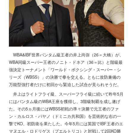
WBA&IBF世界バンタム級王者の井上尚弥（26＝大橋）が、
WBA同級スーパー王者のノニト・ドネア（36＝比）と階級最
強決定トーナメント「ワールド・ボクシング・スーパー・シ
リーズ（WBSS）」の決勝で拳を交える。ともに攻防兼備の
万能型強打者だけに初回から緊迫した試合が見られそうだ。
井上はライトフライ級、スーパーフライ級に続いて昨年5月
にはバンタム級のWBA王座を獲得し、3階級制覇を成し遂げ
た。その5ヵ月後にはWBSS初戦の準々決勝で元王者のファ
ン・カルロス・パヤノ（ドミニカ共和国）を芸術的な右の一
撃でKO、初防衛を果たした。今年5月には英国でIBF王者のエ
マヌエル・ロドリゲス（プエルトリコ）と対戦して2回KO勝