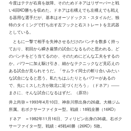
今度はテテが右肩を故障。そのためドネアはリザーバーと戦
い6回KO勝ちを収めた。ドネアは右構えでも左構えでも戦え
る器用な選手だが、基本はオーソドックス・スタイルだ。独
特のタイミングで打ち出す左フックと右ストレートを主武器
としている。
ともに一撃で相手を失神させるだけのパンチを数多く持っ
ており、初回から瞬き厳禁の試合になるものと思われる。ど
のパンチをどう当てるのか、そのためにどんな工夫をするの
か。パワーに加え駆け引き、細かなテクニックなど見応えの
ある試合が見られそうだ。「サムライ同士の斬り合いみたい
な試合になると思う。私たちはふたりともパワーがあるの
で、先にミスした方が敗北に近づくだろう」（ドネア）――
まさに、そんな試合になるはずだ。（原功）
井上尚弥＝1993年4月10日、神奈川県出身の26歳。大橋ジム
所属。右ボクサーファイター型。戦績：18戦全勝（16KO）
ドネア ＝1982年11月16日、フィリピン出身の36歳。右ボク
サーファイター型。戦績：45戦40勝（26KO）5敗。