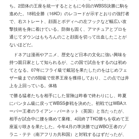
ち。2団体の王座を統一するとともに今回のWBSS決勝に駒を
進めた。18戦全勝（16KO）のレコードが示すとおりの強打者
で、右ストレート、顔面とボディへの左フックなど幅広い攻
撃技術を身に着けている。防御も固く、アマチュアとプロを
通じてダウンはもちろんのこと顔面を切って出血したことが
ないほどだ。
ドネアは漫画やアニメ、歴史など日本の文化に強い興味を
持つ親日家として知られるが、この国で試合をするのは初め
てとなる。07年にフライ級で戴冠を果たしたのをはじめフェ
ザー級までの5階級で世界王座を獲得しており、この点では井
上を上回っている。体格
で勝る猛者たちを相手にした冒険は昨春で終わりにし、昨夏
にバンタム級に戻ってWBSS参戦を決めた。初戦ではWBAス
ーパー王者のライアン・バーネット（英国）と当たったが、
相手が試合中に腰を痛めて棄権、4回終了TKO勝ちを収めて王
座返り咲きを果たした。今年4月の準決勝ではWBO王者のゾ
ラニ・テテ（南アフリカ共和国）と対戦するはずだったが、