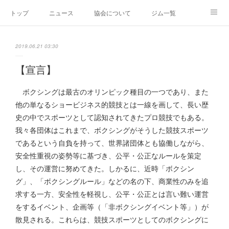
トップ
ニュース
協会について
ジム一覧
新人王戦
新規加盟ジム募集
お問い合わせ
2019.06.21 03:30
グッズ
【宣言】
ボクシングは最古のオリンピック種目の一つであり、また
他の単なるショービジネス的競技とは一線を画して、長い歴
史の中でスポーツとして認知されてきたプロ競技でもある。
我々各団体はこれまで、ボクシングがそうした競技スポーツ
であるという自負を持って、世界諸団体とも協働しながら、
安全性重視の姿勢等に基づき、公平・公正なルールを策定
し、その運営に努めてきた。しかるに、近時「ボクシン
グ」、「ボクシングルール」などの名の下、商業性のみを追
求する一方、安全性を軽視し、公平・公正とは言い難い運営
をするイベント、企画等（「非ボクシングイベント等」）が
散見される。これらは、競技スポーツとしてのボクシングに