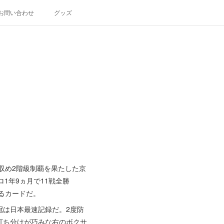
お問い合わせ
グッズ
収め2階級制覇を果たした京
1年9ヵ月で11戦全勝
るカードだ。
冠は日本最速記録だ。2度防
打ち分けが巧みな右のボクサ