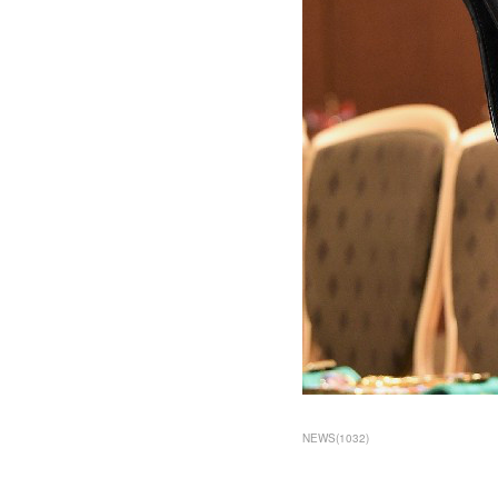
NEWS
(
1032
)