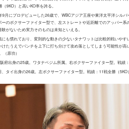
勝（9KO）と高いKO率を誇る。
年9月にプロデビューした26歳で、WBCアジア王座や東洋太平洋シルバ
ポーのボクサーファイター型で、左ストレートや近距離でのアッパー系
経験がないため実力そのものは未知といえる。
にも慣れており、変則的な動きの少ないタナワットは比較的戦いやす
かけたうえでパンチを上下に打ち分けて攻め落としてしまう可能性が高
。（原功）
、大阪府出身の25歳。ワタナベジム所属。右ボクサーファイター型。戦績：
9日、タイ出身の26歳。左ボクサーファイター型。戦績：11戦全勝（5KO