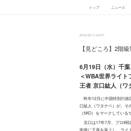
トップ
ニュース
2019.06.11 04:37
【見どころ】2階級
6月19日（水）千
＜WBA世界ライト
王者 京口紘人（ワ
昨年12月に中国特別行政区
口紘人（ワタナベ）が、その
（5KO）をマークしている
京口は17年7月、プロ8戦
衛後に王座を返上し、ライ