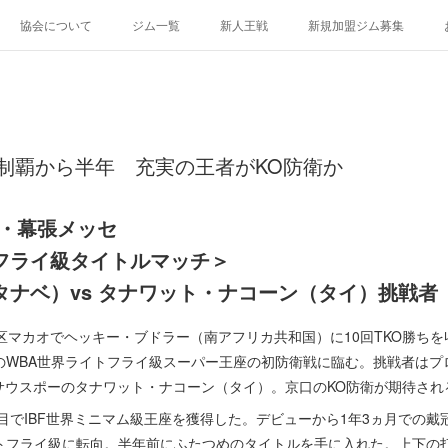
協会について
ジム一覧
新人王戦
新規加盟ジム募集
制覇から半年 充実の王者がKO防衛か
葉・幕張メッセ
フライ級タイトルマッチ＞
タナベ）vs タナワット・ナコーン（タイ）挑戦者
マカオでヘッキー・ブドラー（南アフリカ共和国）に10回TKO勝ちを
WBA世界ライトフライ級スーパー王座の初防衛戦に臨む。挑戦者はプロ
サウスポーのタナワット・ナコーン（タイ）。京口のKO防衛が期待され
目でIBF世界ミニマム級王座を獲得した。デビューから1年3ヵ月での戴
トフライ級に転向。半年前にふたつめのタイトルを手に入れた。上下の