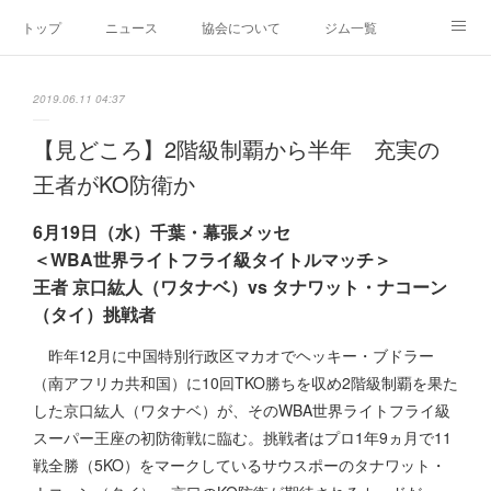
トップ
ニュース
協会について
ジム一覧
新人王戦
新規加盟ジム募集
お問い合わせ
2019.06.11 04:37
グッズ
【見どころ】2階級制覇から半年 充実の
王者がKO防衛か
6月19日（水）千葉・幕張メッセ
＜WBA世界ライトフライ級タイトルマッチ＞
王者 京口紘人（ワタナベ）vs タナワット・ナコーン
（タイ）挑戦者
昨年12月に中国特別行政区マカオでヘッキー・ブドラー
（南アフリカ共和国）に10回TKO勝ちを収め2階級制覇を果た
した京口紘人（ワタナベ）が、そのWBA世界ライトフライ級
スーパー王座の初防衛戦に臨む。挑戦者はプロ1年9ヵ月で11
戦全勝（5KO）をマークしているサウスポーのタナワット・