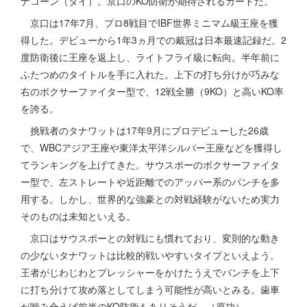
ナコーン（タイ）。京口のKO防衛が期待されるカードだ。
京口は17年7月、プロ8戦目でIBF世界ミニマム級王座を獲
得した。デビューから1年3ヵ月での戴冠は日本最速記録だ。2
度防衛後に王座を返上し、ライトフライ級に転向。半年前に
ふたつめのタイトルを手に入れた。上下の打ち分けが巧みな
右のボクサーファイター型で、12戦全勝（9KO）と高いKO率
を誇る。
挑戦者のタナワットは17年9月にプロデビューした26歳
で、WBCアジア王座や東洋太平洋シルバー王座などを獲得し
てランキングを上げてきた。サウスポーのボクサーファイタ
ー型で、左ストレートや近距離でのアッパー系のパンチを多
用する。しかし、世界的な強豪との対戦経験がないため実力
そのものは未知といえる。
京口はサウスポーとの対戦にも慣れており、変則的な動き
の少ないタナワットは比較的戦いやすいタイプといえよう。
王者がじわじわとプレッシャーをかけたうえでパンチを上下
に打ち分けて攻め落としてしまう可能性が高いとみる。歯車
が噛み合えば前半のKO防衛もありそうだ。（原功）