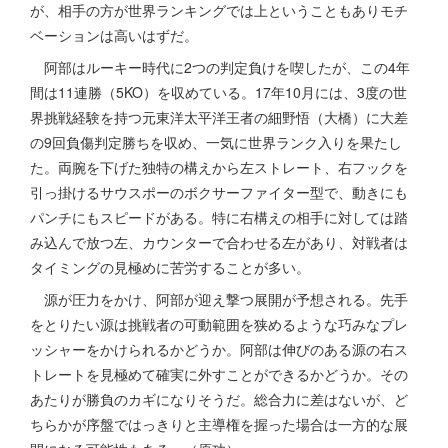
が、相手の方が世界ランキングでは上ということもありモチ
ベーションは高いはずだ。
阿部はルーキー時代に2つの判定負けを喫したが、この4年
間は11連勝（5KO）を収めている。17年10月には、3度の世
界挑戦経験を持つ元東洋太平洋王者の細野悟（大橋）に大差
の9回負傷判定勝ちを収め、一気に世界ランク入りを果たし
た。両腕を下げた独特の構えから左ストレート、右フックを
引っ掛けるサウスポーのボクサーファイター型で、動きにも
パンチにもスピードがある。特に右構えの相手に対しては踏
み込んで放つ左、カウンターで合わせる左があり、対戦者は
タイミングの見極めに苦労することが多い。
源が圧力をかけ、阿部が迎え撃つ展開が予想される。先手
をとりたい源は挑戦者の可動範囲を狭めるような巧みなプレ
ッシャーをかけられるかどうか。阿部は伸びのある源の右ス
トレートを見極めて確実に外すことができるかどうか。その
あたりが勝負のカギになりそうだ。総合力に差はないが、ど
ちらかが序盤ではっきりと主導権を握った場合は一方的な展