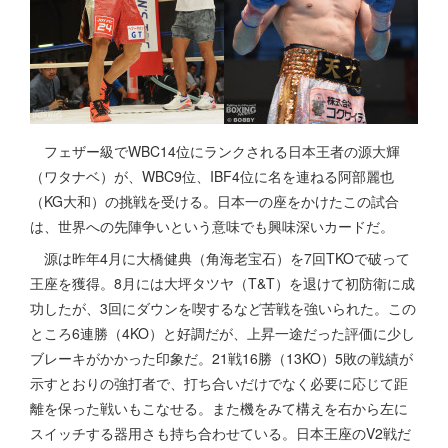
フェザー級でWBC14位にランクされる日本王者の源大輝
（ワタナベ）が、WBC9位、IBF4位に名を連ねる阿部麗也
（KG大和）の挑戦を受ける。日本一の座をかけたこの試合
は、世界への先陣争いという意味でも興味深いカードだ。
源は昨年4月に大橋健典（角海老宝石）を7回TKOで破って
王座を獲得。8月には大坪タツヤ（T&T）を退けて初防衛に成
功したが、3回にダウンを喫するなど苦戦を強いられた。この
ところ6連勝（4KO）と好調だが、上昇一途だった評価に少し
ブレーキがかかった印象だ。21戦16勝（13KO）5敗の戦績が
示すとおりの強打者で、打ち合いだけでなく必要に応じて距
離を保った戦いもこなせる。また機をみて構えを右から左に
スイッチする器用さも持ち合わせている。日本王座のV2戦だ