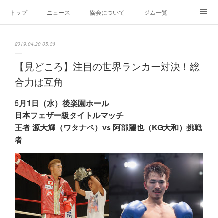
トップ
ニュース
協会について
ジム一覧
新人王戦
新規加盟ジム募集
お問い合わせ
2019.04.20 05:33
グッズ
【見どころ】注目の世界ランカー対決！総
合力は互角
5月1日（水）後楽園ホール
日本フェザー級タイトルマッチ
王者 源大輝（ワタナベ）vs 阿部麗也（KG大和）挑戦
者