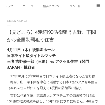
トップ
ニュース
協会について
ジム一覧
新人王戦
新規加盟ジム募集
お問い合わせ
2019.04.03 06:10
グッズ
【見どころ】4連続KO防衛狙う吉野、下関
から全国制覇狙う住吉
4月11日（木）後楽園ホール
日本ライト級タイトルマッチ
王者 吉野修一郎（三迫） vs アクセル住吉（関門
JAPAN）挑戦者
17年10月にプロ6戦目で日本ライト級王者になった吉野修
一郎が、山口県下関を中心に活動する日本1位のアクセル住吉
（本名＝住吉邦仁）を迎えて4度目の防衛戦に臨む。
吉野は作新学院、東京農大とアマチュアの強豪校で124戦
104勝20敗の戦績を残し、15年12月にプロに転じた。4戦目で