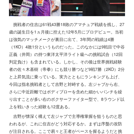
挑戦者の住吉は61戦43勝18敗のアマチュア戦績を残し、27
歳の誕生日を1ヵ月後に控えた12年5月にプロデビュー。当初
は強気のマッチメークが裏目に出て、3年間の戦績は4勝
（1KO）4敗1分というものだった。このなかには9戦目で中谷
正義（井岡）の持つ東洋太平洋ライト級への挑戦試合（12回
判定負け）も含まれている。しかし、その後は世界挑戦経験
者の佐々木基樹（帝拳）にも競り勝つなど9戦7勝（2KO）2分
と上昇気流に乗っている。実力とともにランキングも上げ、
今回は指名挑戦者として吉野と対峙する。左ジャブから右、
さらに中近距離ではボディブローを含めた細かいパンチを繰
り出すことが多い右のボクサーファイター型で、8ラウンド以
上を戦いきった経験も12度ある。
吉野が懐深く構えて左ジャブで主導権掌握を狙うものと思
われるが、これに住吉がどう対応するか。まずは序盤の攻防
が注目される。ここで易々と王者がペースを握るようだと挑