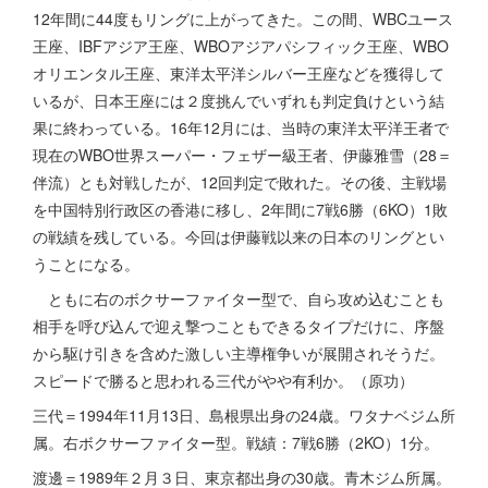
12年間に44度もリングに上がってきた。この間、WBCユース
王座、IBFアジア王座、WBOアジアパシフィック王座、WBO
オリエンタル王座、東洋太平洋シルバー王座などを獲得して
いるが、日本王座には２度挑んでいずれも判定負けという結
果に終わっている。16年12月には、当時の東洋太平洋王者で
現在のWBO世界スーパー・フェザー級王者、伊藤雅雪（28＝
伴流）とも対戦したが、12回判定で敗れた。その後、主戦場
を中国特別行政区の香港に移し、2年間に7戦6勝（6KO）1敗
の戦績を残している。今回は伊藤戦以来の日本のリングとい
うことになる。
ともに右のボクサーファイター型で、自ら攻め込むことも
相手を呼び込んで迎え撃つこともできるタイプだけに、序盤
から駆け引きを含めた激しい主導権争いが展開されそうだ。
スピードで勝ると思われる三代がやや有利か。（原功）
三代＝1994年11月13日、島根県出身の24歳。ワタナベジム所
属。右ボクサーファイター型。戦績：7戦6勝（2KO）1分。
渡邊＝1989年２月３日、東京都出身の30歳。青木ジム所属。