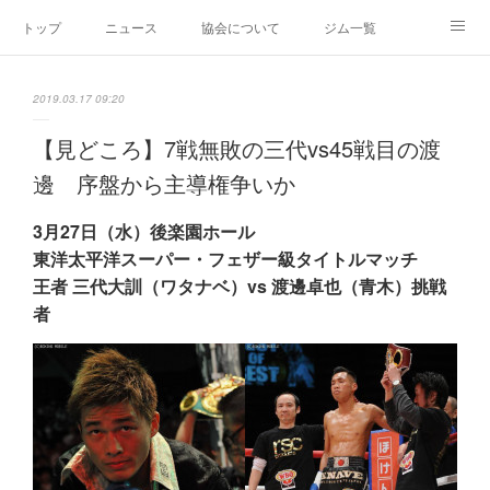
トップ
ニュース
協会について
ジム一覧
新人王戦
新規加盟ジム募集
お問い合わせ
2019.03.17 09:20
グッズ
【見どころ】7戦無敗の三代vs45戦目の渡
邊 序盤から主導権争いか
3月27日（水）後楽園ホール
東洋太平洋スーパー・フェザー級タイトルマッチ
王者 三代大訓（ワタナベ）vs 渡邊卓也（青木）挑戦
者