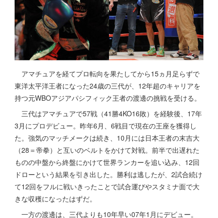
アマチュアを経てプロ転向を果たしてから15ヵ月足らずで
東洋太平洋王者になった24歳の三代が、12年超のキャリアを
持つ元WBOアジアパシフィック王者の渡邊の挑戦を受ける。
三代はアマチュアで57戦（41勝4KO16敗）を経験後、17年
3月にプロデビュー。昨年6月、6戦目で現在の王座を獲得し
た。強気のマッチメークは続き、10月には日本王者の末吉大
（28＝帝拳）と互いのベルトをかけて対戦。前半で出遅れた
ものの中盤から終盤にかけて世界ランカーを追い込み、12回
ドローという結果を引き出した。勝利は逃したが、2試合続け
て12回をフルに戦いきったことで試合運びやスタミナ面で大
きな収穫になったはずだ。
一方の渡邊は、三代よりも10年早い07年1月にデビュー。