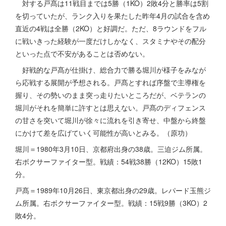
対する戸髙は11戦目までは5勝（1KO）2敗4分と勝率は5割
を切っていたが、ランク入りを果たした昨年4月の試合を含め
直近の4戦は全勝（2KO）と好調だ。ただ、8ラウンドをフル
に戦いきった経験が一度だけしかなく、スタミナやその配分
といった点で不安があることは否めない。
好戦的な戸髙が仕掛け、総合力で勝る堀川が様子をみなが
ら応戦する展開が予想される。戸髙とすれば序盤で主導権を
握り、その勢いのまま突っ走りたいところだが、ベテランの
堀川がそれを簡単に許すとは思えない。戸髙のディフェンス
の甘さを突いて堀川が徐々に流れを引き寄せ、中盤から終盤
にかけて差を広げていく可能性が高いとみる。（原功）
堀川＝1980年3月10日、京都府出身の38歳。三迫ジム所属。
右ボクサーファイター型。戦績：54戦38勝（12KO）15敗1
分。
戸髙＝1989年10月26日、東京都出身の29歳。レパード玉熊ジ
ム所属。右ボクサーファイター型。戦績：15戦9勝（3KO）2
敗4分。