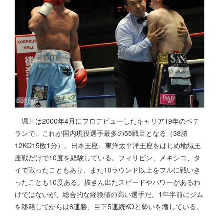
堀川は2000年4月にプロデビューしたキャリア19年のベテ
ランで、これが国内現役選手最多の55戦目となる（38勝
12KO15敗1分）。日本王座、東洋太平洋王座をはじめ地域王
座戦だけで10度を経験している。フィリピン、メキシコ、タ
イで戦ったこともあり、また10ラウンド以上をフルに戦いき
ったことも10度ある。抜きん出たスピードやパワーがあるわ
けではないが、総合的な経験値の高い選手だ。1年半前にジム
を移籍してからは6連勝、目下5連続KOと勢いを増している。