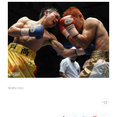
NEWS
(
1032
)