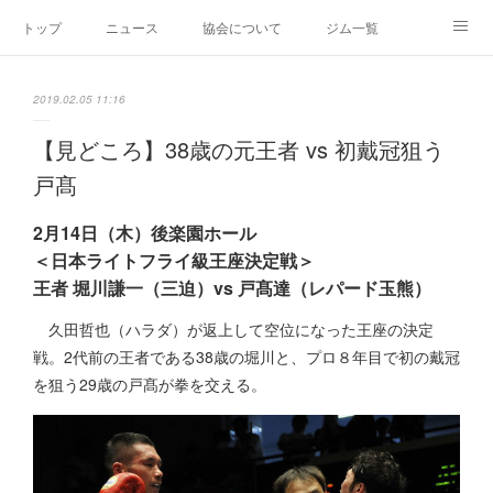
トップ
ニュース
協会について
ジム一覧
新人王戦
新規加盟ジム募集
お問い合わせ
2019.02.05 11:16
グッズ
【見どころ】38歳の元王者 vs 初戴冠狙う
戸髙
2月14日（木）後楽園ホール
＜日本ライトフライ級王座決定戦＞
王者 堀川謙一（三迫）vs 戸髙達（レパード玉熊）
久田哲也（ハラダ）が返上して空位になった王座の決定
戦。2代前の王者である38歳の堀川と、プロ８年目で初の戴冠
を狙う29歳の戸髙が拳を交える。