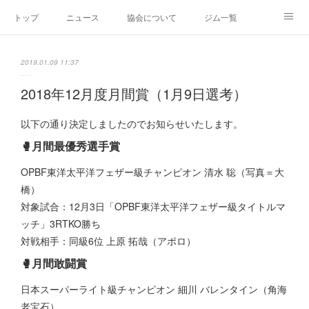
トップ
ニュース
協会について
ジム一覧
新人王戦
新規加盟ジム募集
お問い合わせ
2019.01.09 11:37
グッズ
2018年12月度月間賞（1月9日選考）
以下の通り決定しましたのでお知らせいたします。
🥊月間最優秀選手賞
OPBF東洋太平洋フェザー級チャンピオン 清水 聡（写真＝大
橋）
対象試合：12月3日「OPBF東洋太平洋フェザー級タイトルマ
ッチ」3RTKO勝ち
対戦相手：同級6位 上原 拓哉（アポロ）
🥊月間敢闘賞
日本スーパーライト級チャンピオン 細川 バレンタイン（角海
老宝石）