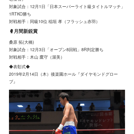
対象試合：12月1日「日本スーパーライト級タイトルマッチ」
1RTKO勝ち
対戦相手：同級10位 稲垣 孝（フラッシュ赤羽）
🥊月間新鋭賞
桑原 拓(大橋)
対象試合：12月3日「オープン8回戦」8R判定勝ち
対戦相手：木山 鷹守（渥美）
◆表彰式◆
2019年2月14日（木）後楽園ホール『ダイヤモンドグロー
ブ』