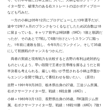
イター型で、破壊力のある右ストレートのほかボディブロー
なども巧みだ。
一方の小林は05年12月にプロデビューした13年選手だが、
途中で2年7ヵ月のブランクをつくるなどしたため試合数は18
に留まっている。キャリア前半は9戦8勝（5KO）1敗と順調だ
ったが、そのあとで7戦して6敗1分けというスランプに陥っ
た。1年前に連敗を脱し、今年5月にランクイン。そして35歳
にして初挑戦のチャンスをつかんだ。
両者の実績と現有戦力を比較すると吉野の有利は絶対的な
ものといえよう。早い段階で王者が主導権を握るようだと前
半決着も考えられる。厳しい戦いが予想される小林は序盤か
らエンジン全開で飛ばして番狂わせを狙いたい。（原功）
吉野＝1991年9月28日、栃木県出身の27歳。三迫ジム所属。
右ボクサーファイター型。戦績：8戦全勝（6KO）。
小林＝1983年3月13日、長野県出身の35歳。RK蒲田ジム所
属。右ボクサーファイター型。戦績：18戦10勝（6KO）7敗1