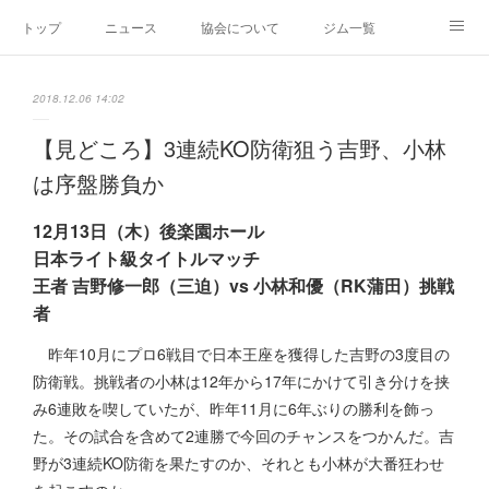
トップ
ニュース
協会について
ジム一覧
新人王戦
新規加盟ジム募集
お問い合わせ
2018.12.06 14:02
グッズ
【見どころ】3連続KO防衛狙う吉野、小林
は序盤勝負か
12月13日（木）後楽園ホール
日本ライト級タイトルマッチ
王者 吉野修一郎（三迫）vs 小林和優（RK蒲田）挑戦
者
昨年10月にプロ6戦目で日本王座を獲得した吉野の3度目の
防衛戦。挑戦者の小林は12年から17年にかけて引き分けを挟
み6連敗を喫していたが、昨年11月に6年ぶりの勝利を飾っ
た。その試合を含めて2連勝で今回のチャンスをつかんだ。吉
野が3連続KO防衛を果たすのか、それとも小林が大番狂わせ