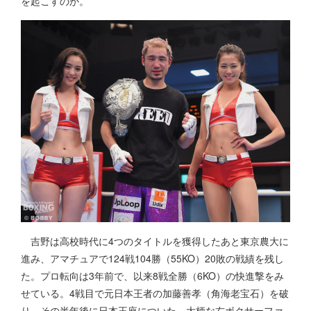
を起こすのか。
吉野は高校時代に4つのタイトルを獲得したあと東京農大に
進み、アマチュアで124戦104勝（55KO）20敗の戦績を残し
た。プロ転向は3年前で、以来8戦全勝（6KO）の快進撃をみ
せている。4戦目で元日本王者の加藤善孝（角海老宝石）を破
り、その半年後に日本王座についた。大柄な右ボクサーファ