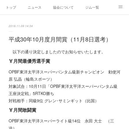
トップ
ニュース
協会について
ジム一覧
新人王戦
新規加盟ジム募集
お問い合わせ
2018.11.09 14:34
グッズ
平成30年10月度月間賞（11月8日選考）
以下の通り決定しましたのでお知らせいたします。
🏅月間最優秀選手賞
OPBF東洋太平洋スーパーバンタム級新チャンピオン 勅使河
原 弘晶（輪島スポーツ）
対象試合：10月11日「OPBF東洋太平洋スーパーバンタム級
王座決定戦」5RTKO勝ち
対戦相手：同級9位 グレン･サミンギット（比国）
🏅月間敢闘賞
OPBF東洋太平洋スーパーライト級14位 永田 大士 （三
迫）