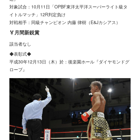
対象試合：10月11日「OPBF東洋太平洋スーパーライト級タ
イトルマッチ」12R判定負け
対戦相手：同級チャンピオン 内藤 律樹（E&Jカシアス）
🏅月間新鋭賞
該当者なし
◆表彰式◆
平成30年12月13日（木）於：後楽園ホール『ダイヤモンドグ
ローブ』