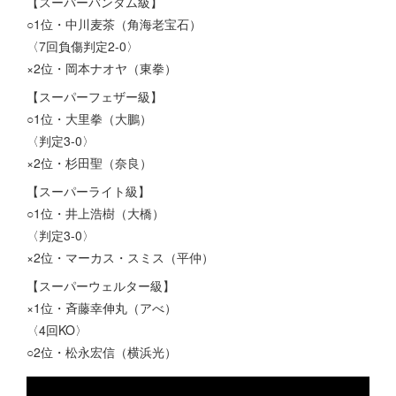
【スーパーバンタム級】
○1位・中川麦茶（角海老宝石）
〈7回負傷判定2-0〉
×2位・岡本ナオヤ（東拳）
【スーパーフェザー級】
○1位・大里拳（大鵬）
〈判定3-0〉
×2位・杉田聖（奈良）
【スーパーライト級】
○1位・井上浩樹（大橋）
〈判定3-0〉
×2位・マーカス・スミス（平仲）
【スーパーウェルター級】
×1位・斉藤幸伸丸（アべ）
〈4回KO〉
○2位・松永宏信（横浜光）