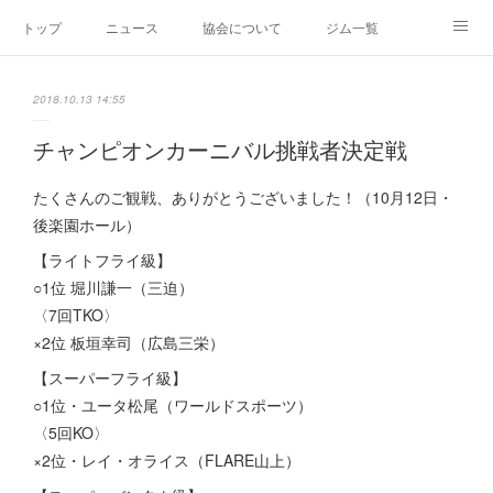
トップ
ニュース
協会について
ジム一覧
新人王戦
新規加盟ジム募集
お問い合わせ
2018.10.13 14:55
グッズ
チャンピオンカーニバル挑戦者決定戦
たくさんのご観戦、ありがとうございました！（10月12日・
後楽園ホール）
【ライトフライ級】
○1位 堀川謙一（三迫）
〈7回TKO〉
×2位 板垣幸司（広島三栄）
【スーパーフライ級】
○1位・ユータ松尾（ワールドスポーツ）
〈5回KO〉
×2位・レイ・オライス（FLARE山上）