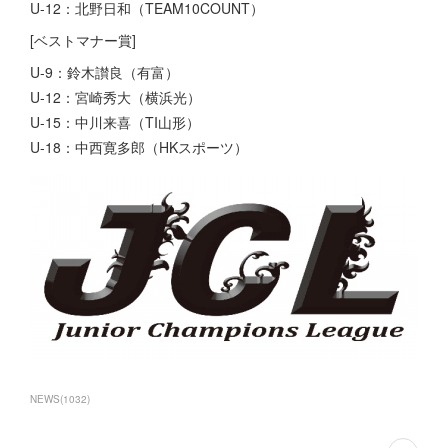
U-12：北野日和（TEAM10COUNT）
[ベストマナー賞]
U-9：鈴木讃良（有富）
U-12：宮崎秀大（横浜光）
U-15：中川来喜（TI山形）
U-18：中西寛多郎（HKスポーツ）
NEWS
(
1032
)