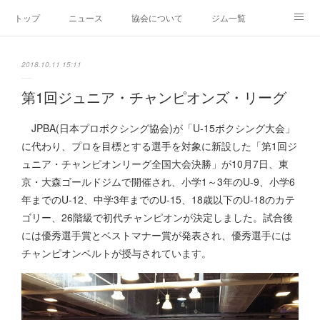
トップ
ニュース
協会について
ジム一覧
新人王戦
新規加盟ジム募集
お問い合わせ
2018.10.11 15:11
グッズ
第1回ジュニア・チャンピオンズ・リーグ
JPBA(日本プロボクシング協会)が「U-15ボクシング大会」
に代わり、プロを目標とする選手を対象に新設した「第1回ジ
ュニア・チャンピオンリーグ全国大会決勝」が10月7日、東
京・大森ゴールドジムで開催され、小学1～3年のU-9、小学6
年までのU-12、中学3年までのU-15、18歳以下のU-18のカテ
ゴリー、26階級で初代チャンピオンが決定しました。試合後
には優秀選手賞とベストマナー賞が発表され、優秀選手には
チャンピオンベルトが授与されています。