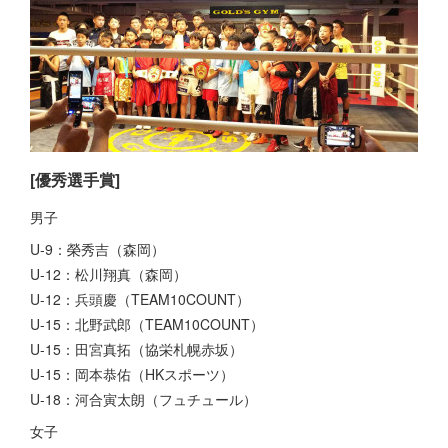
[優秀選手賞]
男子
U-9：榮秀吉（森岡）
U-12：松川翔真（森岡）
U-12：兵頭慶（TEAM10COUNT）
U-15：北野武郎（TEAM10COUNT）
U-15：田宮真拓（協栄札幌赤坂）
U-15：岡本恭佑（HKスポーツ）
U-18：河合寅太朗（フュチュール）
女子