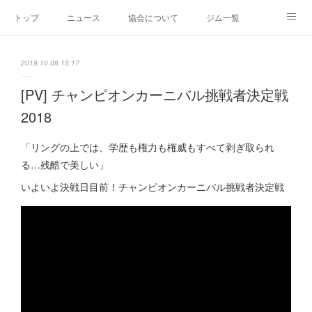
トップ
ニュース
協会について
ジム一覧
新人王戦
新規加盟ジム募集
お問い合わせ
2018.10.08 15:17
グッズ
[PV] チャンピオンカーニバル挑戦者決定戦
2018
「リングの上では、学歴も権力も権威もすべて剥ぎ取られ
る…残酷で美しい」
いよいよ決戦日目前！チャンピオンカーニバル挑戦者決定戦