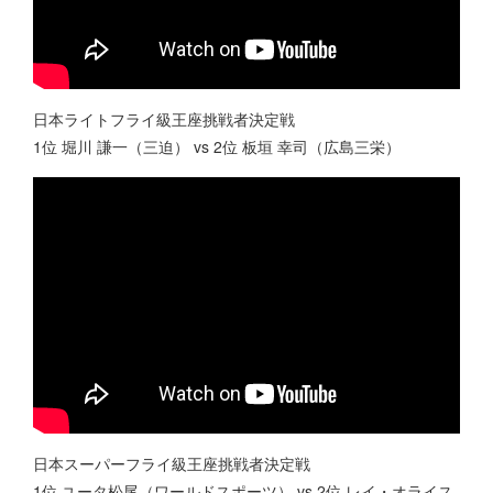
日本ライトフライ級王座挑戦者決定戦
1位 堀川 謙一（三迫） vs 2位 板垣 幸司（広島三栄）
️日本スーパーフライ級王座挑戦者決定戦
1位 ユータ松尾（ワールドスポーツ） vs 2位 レイ・オライス