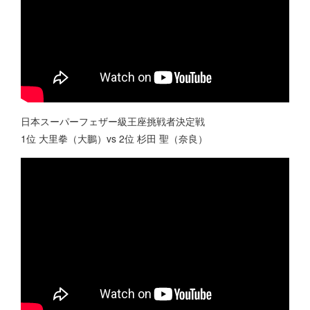
日本スーパーフェザー級王座挑戦者決定戦
1位 大里拳（大鵬）vs 2位 杉田 聖（奈良）