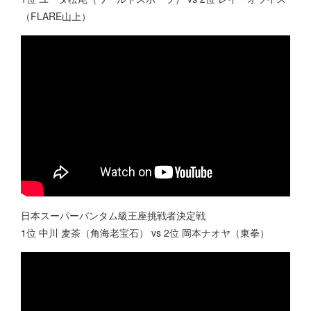
（FLARE山上）
日本スーパーバンタム級王座挑戦者決定戦
1位 中川 麦茶（角海老宝石） vs 2位 岡本ナオヤ（東拳）