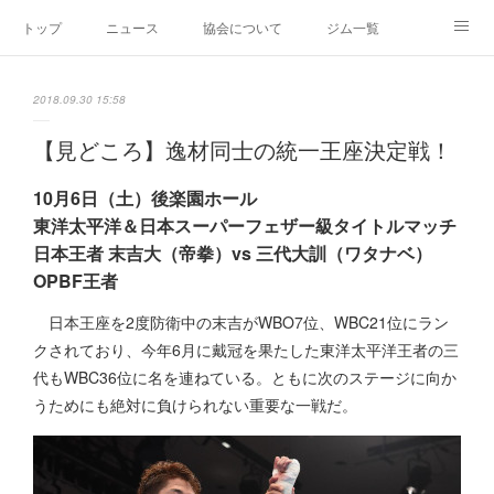
トップ
ニュース
協会について
ジム一覧
新人王戦
新規加盟ジム募集
お問い合わせ
2018.09.30 15:58
グッズ
【見どころ】逸材同士の統一王座決定戦！
10月6日（土）後楽園ホール
東洋太平洋＆日本スーパーフェザー級タイトルマッチ
日本王者 末吉大（帝拳）vs 三代大訓（ワタナベ）
OPBF王者
日本王座を2度防衛中の末吉がWBO7位、WBC21位にラン
クされており、今年6月に戴冠を果たした東洋太平洋王者の三
代もWBC36位に名を連ねている。ともに次のステージに向か
うためにも絶対に負けられない重要な一戦だ。