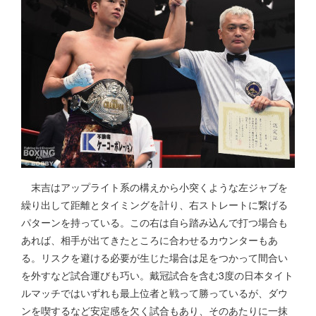
末吉はアップライト系の構えから小突くような左ジャブを
繰り出して距離とタイミングを計り、右ストレートに繋げる
パターンを持っている。この右は自ら踏み込んで打つ場合も
あれば、相手が出てきたところに合わせるカウンターもあ
る。リスクを避ける必要が生じた場合は足をつかって間合い
を外すなど試合運びも巧い。戴冠試合を含む3度の日本タイト
ルマッチではいずれも最上位者と戦って勝っているが、ダウ
ンを喫するなど安定感を欠く試合もあり、そのあたりに一抹