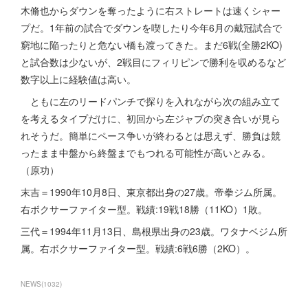
木脩也からダウンを奪ったように右ストレートは速くシャー
プだ。1年前の試合でダウンを喫したり今年6月の戴冠試合で
窮地に陥ったりと危ない橋も渡ってきた。まだ6戦(全勝2KO)
と試合数は少ないが、2戦目にフィリピンで勝利を収めるなど
数字以上に経験値は高い。
ともに左のリードパンチで探りを入れながら次の組み立て
を考えるタイプだけに、初回から左ジャブの突き合いが見ら
れそうだ。簡単にペース争いが終わるとは思えず、勝負は競
ったまま中盤から終盤までもつれる可能性が高いとみる。
（原功）
末吉＝1990年10月8日、東京都出身の27歳。帝拳ジム所属。
右ボクサーファイター型。戦績:19戦18勝（11KO）1敗。
三代＝1994年11月13日、島根県出身の23歳。ワタナベジム所
属。右ボクサーファイター型。戦績:6戦6勝（2KO）。
NEWS
(
1032
)