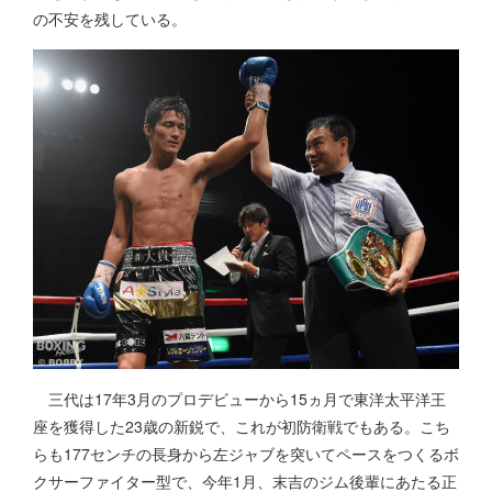
の不安を残している。
三代は17年3月のプロデビューから15ヵ月で東洋太平洋王
座を獲得した23歳の新鋭で、これが初防衛戦でもある。こち
らも177センチの長身から左ジャブを突いてペースをつくるボ
クサーファイター型で、今年1月、末吉のジム後輩にあたる正