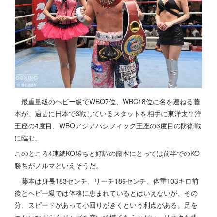
最重量級のヘビー級でWBO7位、WBC18位に名を連ねる藤
本が、過去に日本で3戦しているスタットを相手に東洋太平洋
王座の4度目、WBOアジアパシフィック王座の3度目の防衛戦
に臨む。
このところ4連続KO勝ちと好調の藤本にとっては前半でのKO
勝ちがノルマといえそうだ。
藤本は身長183センチ、リーチ186センチ、体重103キロ前
後とヘビー級では体格に恵まれているとはいえないが、その
分、スピードがあって小回りがきくという利点がある。足を