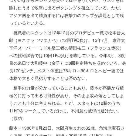
つかいながら左ジャブを突いて様子をうかがい、リスクを排
除したうえで攻撃に出るボクシングを確立している。ただ、
アジア圏を出て勝負するには攻撃力のアップが課題として残
っているといえる。
挑戦者のスタットは12年12月のプロデビュー戦で松本晋太
郎（ヨネクラ⇒ワタナベ）に2回TKO負け。15年7月、東洋太
平洋スーパー・ミドル級王者の清田祐三（フラッシュ赤羽）
への挑戦試合では10回TKO負けを喫している。今年3月、3度
目の来日で大和藤中（金子）に8回判定勝ちを収めている。身
長170センチ、ベスト体重は76キロ～90キロとヘビー級では
体格で大きく見劣りすることは否めない。
相手の力量が分かっていることもあり、藤本が序盤から積
極的に打って出る可能性があり、そのまま攻め落としてしま
うことも十分に考えられる。ただ、スタットは12勝のうち
11KOをマークしているだけに、不用意な被弾は避けたい。
（原功）
藤本＝1986年6月23日、大阪府生まれの32歳。角海老宝石ジ
ム所属。右ボクサー型。戦績：20戦19勝（11KO）1敗。