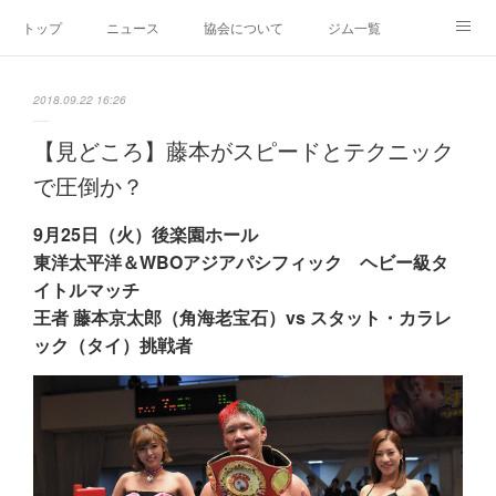
トップ
ニュース
協会について
ジム一覧
新人王戦
新規加盟ジム募集
お問い合わせ
2018.09.22 16:26
グッズ
【見どころ】藤本がスピードとテクニック
で圧倒か？
9月25日（火）後楽園ホール
東洋太平洋＆WBOアジアパシフィック ヘビー級タ
イトルマッチ
王者 藤本京太郎（角海老宝石）vs スタット・カラレ
ック（タイ）挑戦者