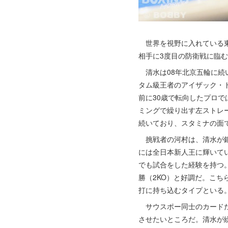
世界を視野に入れている東
相手に3度目の防衛戦に臨む
清水は08年北京五輪に続
タム級王者のアイザック・
前に30歳で転向したプロで
ミングで繰り出す左ストレ
続いており、スタミナの面で
挑戦者の河村は、清水が銅メ
には全日本新人王に輝いて
でも試合をした経験を持つ
勝（2KO）と好調だ。こ
打に持ち込むタイプといる
サウスポー同士のカードだ
させたいところだ。清水が