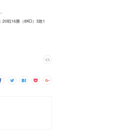
）。
0戦16勝（8KO）3敗1