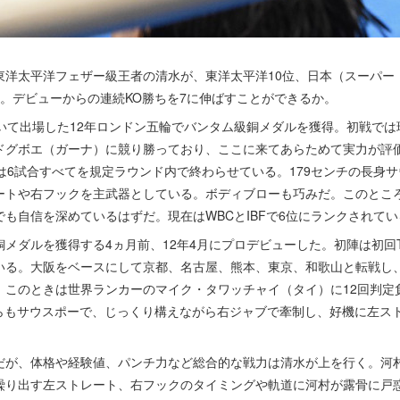
洋太平洋フェザー級王者の清水が、東洋太平洋10位、日本（スーパー
。デビューからの連続KO勝ちを7に伸ばすことができるか。
いて出場した12年ロンドン五輪でバンタム級銅メダルを獲得。初戦では
ドグボエ（ガーナ）に競り勝っており、ここに来てあらためて実力が評
は6試合すべてを規定ラウンド内で終わらせている。179センチの長身
ートや右フックを主武器としている。ボディブローも巧みだ。このところ
も自信を深めているはずだ。現在はWBCとIBFで6位にランクされてい
ダルを獲得する4ヵ月前、12年4月にプロデビューした。初陣は初回T
いる。大阪をベースにして京都、名古屋、熊本、東京、和歌山と転戦し、
。このときは世界ランカーのマイク・タワッチャイ（タイ）に12回判定
ちらもサウスポーで、じっくり構えながら右ジャブで牽制し、好機に左ス
。
が、体格や経験値、パンチ力など総合的な戦力は清水が上を行く。河
繰り出す左ストレート、右フックのタイミングや軌道に河村が露骨に戸