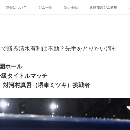
協会について
ジム一覧
新人王戦
新規加盟ジム募集
力で勝る清水有利は不動？先手をとりたい河村
楽園ホール
ー級タイトルマッチ
）対河村真吾（堺東ミツキ）挑戦者