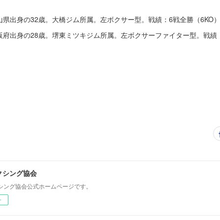
岡山県出身の32歳。大橋ジム所属。左ボクサー型。戦績：6戦全勝（6KO
大阪府出身の28歳。堺東ミツキジム所属。左ボクサーファイター型。戦績：2
クシング協会
シング協会公式ホームページです。
ー