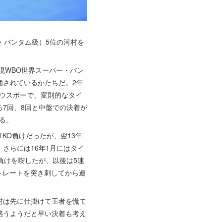
・バンタム級）5位の河村を
現WBO世界スーパー・バン
価されているかたちだ。2年
サウスポーで、変則的なタイ
7回、8回と中盤での決着が
る。
KO負けだったが、翌13年
さらには16年1月にはタイ
負けを喫したが、以後は5連
トレートを突き刺してから連
村は先に仕掛けて王者を慌て
惑うようだと早い決着も考え