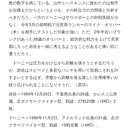
敗の数字を残している。山中とハスキンスに敗れたのは相手
が左構えだからというよりも、その時点での力関係と分析す
べきだろう。一方のドヘニーはサウスポーとの対戦実績が少
なく、今年3月の前哨戦で元世界ランカーのマイク・オリバー
（米）を相手にテストした印象が強い。ただ、2年半近いブラ
ンクのあった38歳のオリバーと、総合的な戦力を上げて充実
期に入った岩佐を一緒に考えるようなことがあると痛い目に
遭うだろう。
ドヘニーは圧力をかけながら距離を潰そうとするだろう
が、岩佐はスピードと多彩なパンチを用いて容易にそれを許
すまいとするはず。序盤から距離を巡る激しい主導権争いが
繰り広げられることになりそうだ。（原功）
岩佐＝1989年12月26日、千葉県出身の28歳。セレスジム所
属。左ボクサーファイター型。戦績：27戦25勝（16KO）2
敗。
ドヘニー＝1986年11月2日、アイルランド出身の31歳。左ボ
クサーファイター型。戦績：19戦全勝（14KO）。