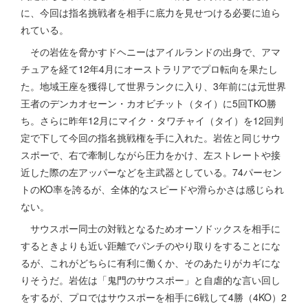
に、今回は指名挑戦者を相手に底力を見せつける必要に迫ら
れている。
その岩佐を脅かすドヘニーはアイルランドの出身で、アマ
チュアを経て12年4月にオーストラリアでプロ転向を果たし
た。地域王座を獲得して世界ランクに入り、3年前には元世界
王者のデンカオセーン・カオビチット（タイ）に5回TKO勝
ち。さらに昨年12月にマイク・タワチャイ（タイ）を12回判
定で下して今回の指名挑戦権を手に入れた。岩佐と同じサウ
スポーで、右で牽制しながら圧力をかけ、左ストレートや接
近した際の左アッパーなどを主武器としている。74パーセン
トのKO率を誇るが、全体的なスピードや滑らかさは感じられ
ない。
サウスポー同士の対戦となるためオーソドックスを相手に
するときよりも近い距離でパンチのやり取りをすることにな
るが、これがどちらに有利に働くか、そのあたりがカギにな
りそうだ。岩佐は「鬼門のサウスポー」と自虐的な言い回し
をするが、プロではサウスポーを相手に6戦して4勝（4KO）2