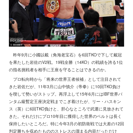
昨年9月に小國以載（角海老宝石）を6回TKOで下して戴冠
を果たした岩佐のV2戦。19戦全勝（14KO）の戦績を誇る1位
の指名挑戦者を相手に王座を守ることはできるのか。
プロ転向時から「将来の世界王者候補」として注目されて
きた岩佐だが、11年3月に山中慎介（帝拳）に10回TKO負け
を喫して勢いがストップ。再浮上して15年6月にはIBF世界バ
ンタム級暫定王座決定戦までこぎ着けたが、リー・ハスキン
ス（英）に6回TKO負けと、肝心なところで武運に見放されて
きた。それだけにプロ10年目に獲得した世界のベルトは長く
保持したいところだ。特に今年3月の初防衛戦では大差の12回
判定勝ちを収めたもののストレスの溜まる内容だっただけ