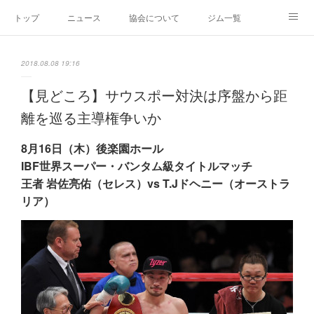
トップ
ニュース
協会について
ジム一覧
新人王戦
新規加盟ジム募集
お問い合わせ
2018.08.08 19:16
グッズ
【見どころ】サウスポー対決は序盤から距
離を巡る主導権争いか
8月16日（木）後楽園ホール
IBF世界スーパー・バンタム級タイトルマッチ
王者 岩佐亮佑（セレス）vs T.Jドヘニー（オーストラ
リア）