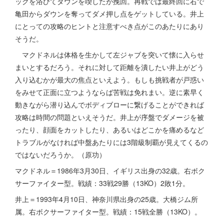
ックを浴びてダウンを喫したが挽回。再戦では最終回に右で
亀田からダウンを奪ってダメ押し点をゲットしている。井上
にとっての攻略のヒントと注意すべき点がこのあたりにあり
そうだ。
マクドネルは体格を生かして左ジャブを突いて懐に入らせ
まいとするだろう。それに対して距離を潰したい井上がどう
入り込むかが最大の焦点といえよう。もしも挑戦者が戸惑い
をみせて正面に立つようならば苦戦は免れまい。逆に素早く
動きながら潜り込んでボディブローに繋げることができれば
攻略は時間の問題といえそうだ。井上が序盤でダメージを被
ったり、顔面をカットしたり、あるいはどこかを痛めるなど
トラブルがなければ中盤あたりには3階級制覇が見えてくるの
ではないだろうか。（原功）
マクドネル＝1986年3月30日、イギリス出身の32歳。右ボク
サーファイター型。戦績：33戦29勝（13KO）2敗1分。
井上＝1993年4月10日、神奈川県出身の25歳。大橋ジム所
属。右ボクサーファイター型。戦績：15戦全勝（13KO）。