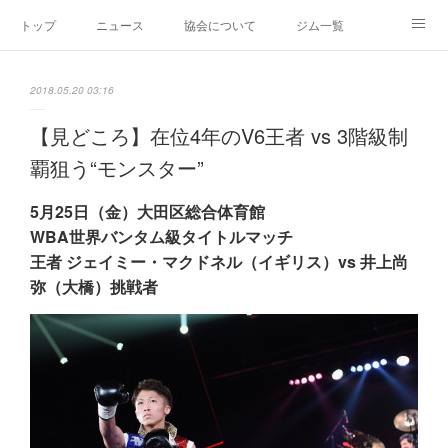
トップ
ニュース
協会について
ジム一覧
新人王戦
新規加盟ジム募集
お問い合わせ
2018.05.20 03:16
グッズ
【見どころ】在位4年のV6王者 vs 3階級制
覇狙う“モンスター”
5月25日（金）大田区総合体育館
WBA世界バンタム級タイトルマッチ
王者 ジェイミー・マクドネル（イギリス）vs 井上尚
弥（大橋）挑戦者