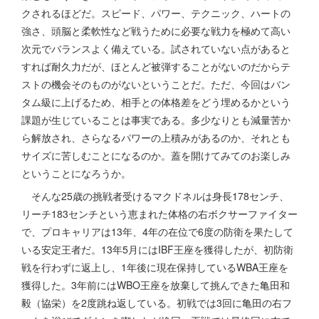
クされるほどだ。スピード、パワー、テクニック、ハートの
強さ、頭脳と柔軟性など戦うために必要な戦力を極めて高い
次元でバランスよく備えている。試されていない点があると
すれば耐久力だが、ほとんど被弾することがないのだからテ
ストの機会そのものがないということだ。ただ、今回はバン
タム級に上げるため、相手との体格差をどう埋めるかという
課題が生じていることは事実である。多少なりとも減量苦か
ら解放され、さらなるパワーの上積みがあるのか、それとも
サイズに苦しむことになるのか。蓋を開けてみてのお楽しみ
ということになろうか。
そんな25歳の挑戦者受けるマクドネルは身長178センチ、
リーチ183センチという恵まれた体格の右ボクサーファイター
で、プロキャリアは13年、4年の在位で6度の防衛を果たして
いる安定王者だ。13年5月にはIBF王座を獲得したが、初防衛
戦を行わずに返上し、1年後に現在保持しているWBA王座を
獲得した。3年前にはWBO王座を放棄して挑んできた亀田和
毅（協栄）を2度跳ね返している。初戦では3回に亀田の右フ