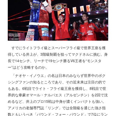
すでにライトフライ級とスーパーフライ級で世界王座を獲
得している井上が、3階級制覇を狙ってマクドネルに挑む。身
長で14センチ、リーチで19センチ勝るV6王者を“モンスタ
ー”はどう攻略するのか。
「ナオヤ・イノウエ」の名は日本のみならず世界中のボク
シングファンの知るところであり、その近未来は注目の的で
もある。6戦目でライト・フライ級王座を獲得し、8戦目で世
界的な拳豪オマール・ナルバエス（アルゼンチン）を2回で沈
めるなど、井上のプロ15戦は中身が濃くインパクトも強い。
アメリカの老舗専門誌「リング」では全階級を通じた強さ指
数ともいうべき「パウンド・フォー・パウンド」で7位にラン