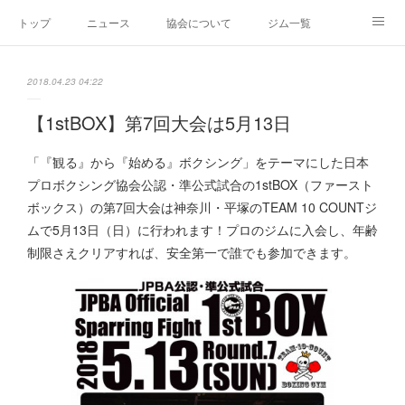
トップ
ニュース
協会について
ジム一覧
新人王戦
新規加盟ジム募集
お問い合わせ
2018.04.23 04:22
グッズ
【1stBOX】第7回大会は5月13日
「『観る』から『始める』ボクシング」をテーマにした日本
プロボクシング協会公認・準公式試合の1stBOX（ファースト
ボックス）の第7回大会は神奈川・平塚のTEAM 10 COUNTジ
ムで5月13日（日）に行われます！プロのジムに入会し、年齢
制限さえクリアすれば、安全第一で誰でも参加できます。