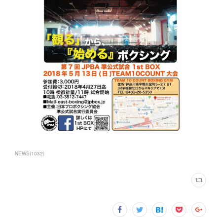
NEWS
(
1032
)