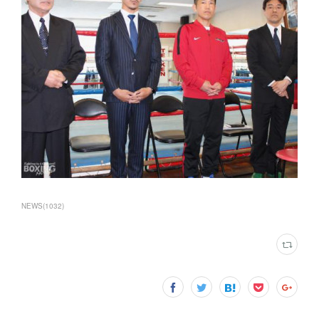
NEWS
(
1032
)