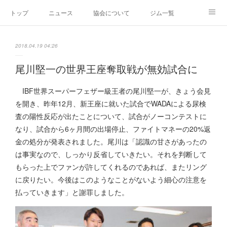
トップ
ニュース
協会について
ジム一覧
新人王戦
新規加盟ジム募集
お問い合わせ
2018.04.19 04:26
グッズ
尾川堅一の世界王座奪取戦が無効試合に
IBF世界スーパーフェザー級王者の尾川堅一が、きょう会見
を開き、昨年12月、新王座に就いた試合でWADAによる尿検
査の陽性反応が出たことについて、試合がノーコンテストに
なり、試合から6ヶ月間の出場停止、ファイトマネーの20%返
金の処分が発表されました。尾川は「認識の甘さがあったの
は事実なので、しっかり反省していきたい。それを判断して
もらった上でファンが許してくれるのであれば、またリング
に戻りたい。今後はこのようなことがないよう細心の注意を
払っていきます」と謝罪しました。