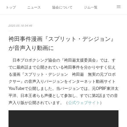
トップ
ニュース
協会について
ジム一覧
新人王戦
新規加盟ジム募集
お問い合わせ
2020.05.18 04:46
グッズ
袴田事件漫画『スプリット・デシジョン』
が音声入り動画に
日本プロボクシング協会の『袴田巌支援委員会』では、す
でに最終話まで公開されている袴田事件を分かりやすく伝え
る漫画『スプリット・デシジョン 袴田巌 無実の元プロボ
クサー』の音声入りバージョンをインターネット動画サイト
YouTubeで公開しました。当バージョンでは、元OPBF東洋太
平洋、日本王者らも声優として参加し、すでに第2話までの音
声入り版が公開されています。（
公式ウェブサイト
）