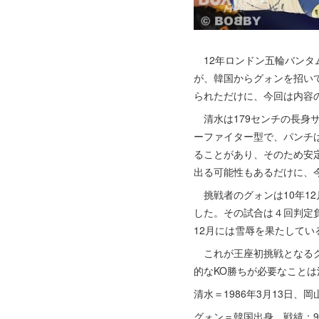
12年ロンドン五輪バンタム
が、韓国からグォンを招い
られただけに、今回は内容
清水は179センチの長身
ーファイター型で、パンチ
ることがあり、そのため安定
出る可能性もあるだけに、
挑戦者のグォンは10年1
した。その試合は４回判定
12月には雪辱を果たしてい
これが王座初挑戦となるグ
的なKO勝ちが必要なこと
清水＝1986年3月13日
グォン＝韓国出身。戦績：9