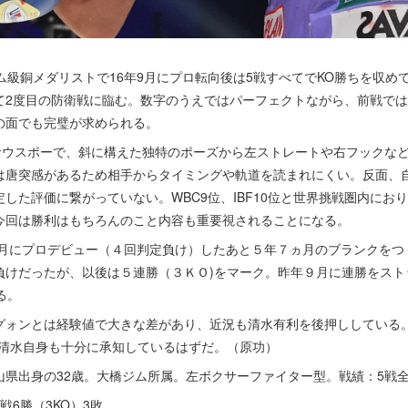
級銅メダリストで16年9月にプロ転向後は5戦すべてでKO勝ちを収め
て2度目の防衛戦に臨む。数字のうえではパーフェクトながら、前戦で
の面でも完璧が求められる。
サウスポーで、斜に構えた独特のポーズから左ストレートや右フックな
は唐突感があるため相手からタイミングや軌道を読まれにくい。反面、
した評価に繋がっていない。WBC9位、IBF10位と世界挑戦圏内にお
今回は勝利はもちろんのこと内容も重要視されることになる。
2月にプロデビュー（４回判定負け）したあと５年７ヵ月のブランクをつ
負けだったが、以後は５連勝（３ＫＯ)をマーク。昨年９月に連勝をスト
る。
ォンとは経験値で大きな差があり、近況も清水有利を後押ししている
は清水自身も十分に承知しているはずだ。（原功）
、岡山県出身の32歳。大橋ジム所属。左ボクサーファイター型。戦績：5戦全
戦6勝（3KO）3敗。