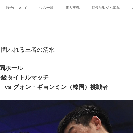
協会について
ジム一覧
新人王戦
新規加盟ジム募集
も問われる王者の清水
楽園ホール
ー級タイトルマッチ
） vs グォン・ギョンミン（韓国）挑戦者