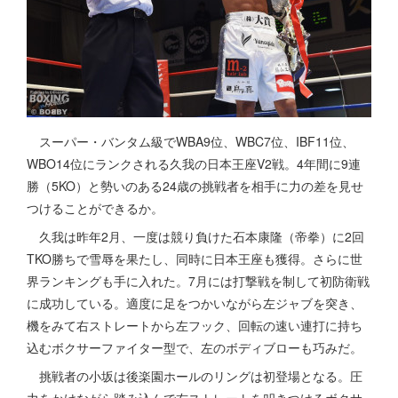
スーパー・バンタム級でWBA9位、WBC7位、IBF11位、
WBO14位にランクされる久我の日本王座V2戦。4年間に9連
勝（5KO）と勢いのある24歳の挑戦者を相手に力の差を見せ
つけることができるか。
久我は昨年2月、一度は競り負けた石本康隆（帝拳）に2回
TKO勝ちで雪辱を果たし、同時に日本王座も獲得。さらに世
界ランキングも手に入れた。7月には打撃戦を制して初防衛戦
に成功している。適度に足をつかいながら左ジャブを突き、
機をみて右ストレートから左フック、回転の速い連打に持ち
込むボクサーファイター型で、左のボディブローも巧みだ。
挑戦者の小坂は後楽園ホールのリングは初登場となる。圧