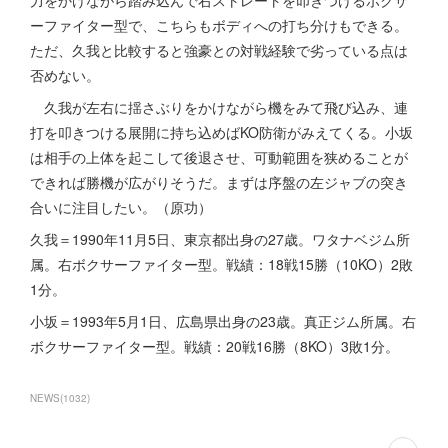
力をかけながら踏み込んで右ストレートを叩きつけるボクサ
ーファイター型で、こちらもボディへの打ち分けもできる。
ただ、久我と比較すると強豪との対戦経験で劣っている点は
否めない。
久我が左右に揺さぶりをかけながら機をみて飛び込み、連
打を叩きつける展開に持ち込めばKO防衛がみえてくる。小坂
は相手の上体を起こして後退させ、可動範囲を狭めることが
できれば勝機が広がりそうだ。まずは序盤の左ジャブの突き
合いに注目したい。（原功）
久我＝1990年11月5日、東京都出身の27歳。ワタナベジム所
属。右ボクサーファイター型。戦績：18戦15勝（10KO）2敗
1分。
小坂＝1993年5月1日、広島県出身の23歳。真正ジム所属。右
ボクサーファイター型。戦績：20戦16勝（8KO）3敗1分。
NEWS
(
1032
)