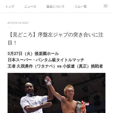
トップ
ニュース
協会について
ジム一覧
新人王戦
新規加盟ジム募集
お問い合わせ
2018.03.18 05:21
グッズ
【見どころ】序盤左ジャブの突き合いに注
目！
3月27日（火）後楽園ホール
日本スーパー・バンタム級タイトルマッチ
王者 久我勇作（ワタナベ）vs 小坂遼（真正）挑戦者