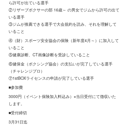
ら許可が出ている選手
②リザーブボクサーの部 16歳～ の男女でジムから許可の出て
いる選手
③ジムが推薦できる選手で大会規約を読み、それを理解して
いること
④（財）スポーツ安全協会の保険（新年度4月～）に加入して
いること
⑤健康診断、CT画像診断を受診していること
⑥健保金（ボクシング協会）の支払いが完了している選手
（チャレンジプロ）
⑦1stBOXライセンスの申請が完了している選手
■参加費
3000円（イベント保険加入料込み）※当日受付にて徴収いた
します。
■受付締切
3月31日迄