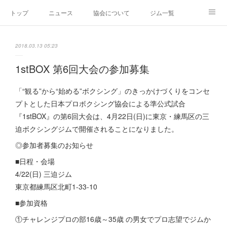
トップ
ニュース
協会について
ジム一覧
新人王戦
新規加盟ジム募集
お問い合わせ
2018.03.13 05:23
グッズ
1stBOX 第6回大会の参加募集
「“観る”から“始める”ボクシング」のきっかけづくりをコンセ
プトとした日本プロボクシング協会による準公式試合
『1stBOX』の第6回大会は、4月22日(日)に東京・練馬区の三
迫ボクシングジムで開催されることになりました。
◎参加者募集のお知らせ
■日程・会場
4/22(日) 三迫ジム
東京都練馬区北町1-33-10
■参加資格
①チャレンジプロの部16歳～35歳 の男女でプロ志望でジムか