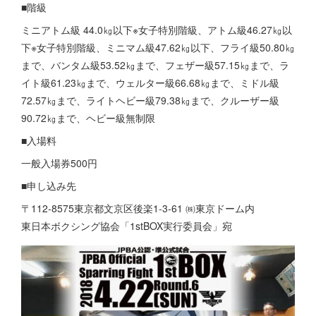
■階級
ミニアトム級 44.0㎏以下※女子特別階級、アトム級46.27㎏以
下※女子特別階級、ミニマム級47.62㎏以下、フライ級50.80㎏
まで、バンタム級53.52㎏まで、フェザー級57.15㎏まで、ラ
イト級61.23㎏まで、ウェルター級66.68㎏まで、ミドル級
72.57㎏まで、ライトヘビー級79.38㎏まで、クルーザー級
90.72㎏まで、ヘビー級無制限
■入場料
一般入場券500円
■申し込み先
〒112‐8575東京都文京区後楽1‐3‐61 ㈱東京ドーム内
東日本ボクシング協会「1stBOX実行委員会」宛