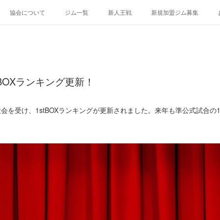
協会について
ジム一覧
新人王戦
新規加盟ジム募集
BOXランキング更新！
会を受け、1stBOXランキングが更新されました。来年も準公式試合の1