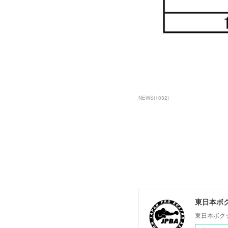
NEWS
(
1032
)
東日本ボ
東日本ボク