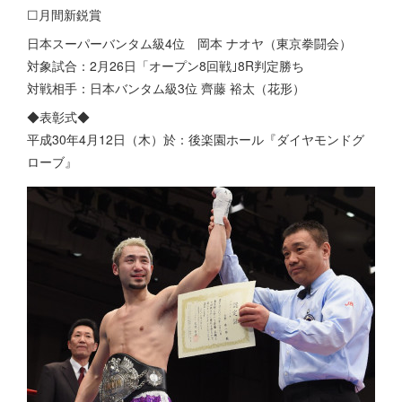
☐月間新鋭賞
日本スーパーバンタム級4位 岡本 ナオヤ（東京拳闘会）
対象試合：2月26日「オープン8回戦｣8R判定勝ち
対戦相手：日本バンタム級3位 齊藤 裕太（花形）
◆表彰式◆
平成30年4月12日（木）於：後楽園ホール『ダイヤモンドグ
ローブ』