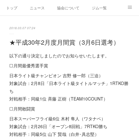
トップ
ニュース
協会について
ジム一覧
新人王戦
新規加盟ジム募集
お問い合わせ
2018.03.07 07:24
グッズ
★平成30年2月度月間賞（3月6日選考）
以下の通り決定しましたのでお知らせいたします。
☐月間最優秀選手賞
日本ライト級チャンピオン 吉野 修一郎（三迫）
対象試合：2月8日「日本ライト級タイトルマッチ」1RTKO勝
ち
対戦相手：同級1位 斉藤 正樹（TEAM10COUNT）
☐月間敢闘賞
日本スーパーフライ級6位 木村 隼人（ワタナベ）
対象試合：2月26日「オープン8回戦」7RTKO勝ち
対戦相手：同級5位 山下 賢哉（白井･具志堅）