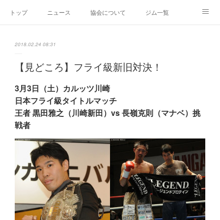
トップ
ニュース
協会について
ジム一覧
新人王戦
新規加盟ジム募集
お問い合わせ
2018.02.24 08:31
グッズ
【見どころ】フライ級新旧対決！
3月3日（土）カルッツ川崎
日本フライ級タイトルマッチ
王者 黒田雅之（川崎新田）vs 長嶺克則（マナベ）挑
戦者