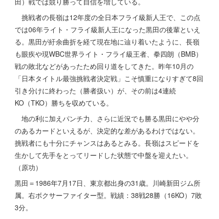
田）戦では競り勝って自信を増している。
挑戦者の長嶺は12年度の全日本フライ級新人王で、この点
では06年ライト・フライ級新人王になった黒田の後輩といえ
る。黒田が紆余曲折を経て現在地に辿り着いたように、長嶺
も眼疾や現WBC世界ライト・フライ級王者、拳四朗（BMB）
戦の敗北などがあったため回り道をしてきた。昨年10月の
「日本タイトル最強挑戦者決定戦」こそ慎重になりすぎて8回
引き分けに終わった（勝者扱い）が、その前は4連続
KO（TKO）勝ちを収めている。
地の利に加えパンチ力、さらに近況でも勝る黒田にやや分
のあるカードといえるが、決定的な差があるわけではない。
挑戦者にも十分にチャンスはあるとみる。長嶺はスピードを
生かして先手をとってリードした状態で中盤を迎えたい。
（原功）
黒田＝1986年7月17日、東京都出身の31歳。川崎新田ジム所
属。右ボクサーファイター型。戦績：38戦28勝（16KO）7敗
3分。