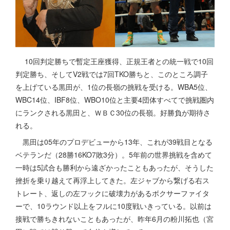
10回判定勝ちで暫定王座獲得、正規王者との統一戦で10回
判定勝ち、そしてV2戦では7回TKO勝ちと、このところ調子
を上げている黒田が、1位の長嶺の挑戦を受ける。WBA5位、
WBC14位、IBF8位、WBO10位と主要4団体すべてで挑戦圏内
にランクされる黒田と、ＷＢＣ30位の長嶺。好勝負が期待さ
れる。
黒田は05年のプロデビューから13年、これが39戦目となる
ベテランだ（28勝16KO7敗3分）。5年前の世界挑戦を含めて
一時は5試合も勝利から遠ざかったこともあったが、そうした
挫折を乗り越えて再浮上してきた。左ジャブから繋げる右ス
トレート、返しの左フックに破壊力があるボクサーファイタ
ーで、10ラウンド以上をフルに10度戦いきっている。以前は
接戦で勝ちきれないこともあったが、昨年6月の粉川拓也（宮