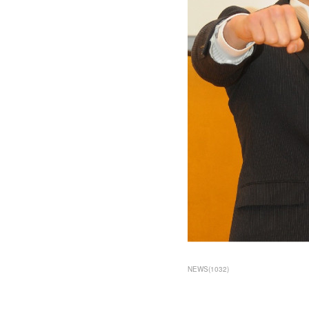
NEWS
(
1032
)