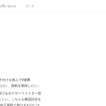
お問い合わせ
グッズ
き分けを挟んで9連勝
だけに、熱戦を期待したい。
繋げるボクサーファイター型
にくい。こちらも戴冠試合を
国内王座戦で負けるわけには