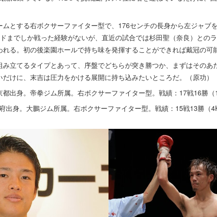
ムとする右ボクサーファイター型で、176センチの長身から左ジャブ
ンドまでしか戦った経験がないが、直近の試合では杉田聖（奈良）との
われる。初の後楽園ホールで持ち味を発揮することができれば戴冠の可
み立てるタイプとあって、序盤でどちらが突き勝つか、まずはそのあ
いだけに、末吉は圧力をかける展開に持ち込みたいところだ。（原功）
東京都出身。帝拳ジム所属。右ボクサーファイター型。戦績：17戦16勝（1
阪府出身。大鵬ジム所属。右ボクサーファイター型。戦績：15戦13勝（4K