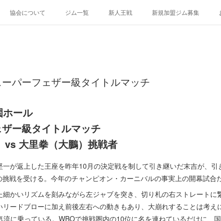
協会について
ジム一覧
新人王戦
新規加盟ジム募集
スーパーフェザー級タイトルマッチ
園ホール
ェザー級タイトルマッチ
）vs 大里拳（大鵬）挑戦者
一が返上した王座を昨年10月の決定戦を制して引き継いだ末吉が、引
里の挑戦を受ける。今年のチャンピオン・カーニバルの事実上の開幕試合
細かいリズムを刻みながら左ジャブを突き、切り札の右ストレートに
いリードブローに加え前後左右への動きもあり、大崩れすることは考え
昇気流に乗っている。WBOで挑戦圏内の10位に名を連ねているだけに、