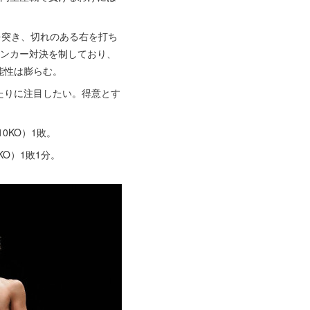
を突き、切れのある右を打ち
ランカー対決を制しており、
能性は膨らむ。
たりに注目したい。得意とす
0KO）1敗。
O）1敗1分。