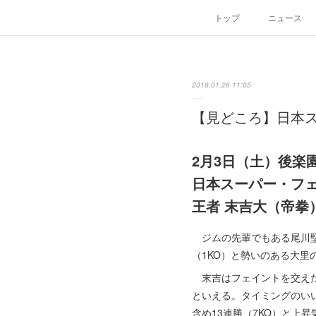
トップ
ニュース
2018.01.26 11:05
【見どころ】日本
2月3日（土）後楽
日本スーパー・フ
王者 末吉大（帝拳
ジムの先輩でもある尾川堅
（1KO）と勢いのある大
末吉はフェイントを交えた
といえる。タイミングのい
含め13連勝（7KO）と上