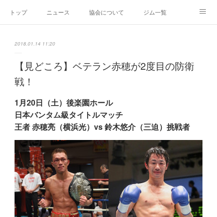
トップ
ニュース
協会について
ジム一覧
新人王戦
新規加盟ジム募集
お問い合わせ
2018.01.14 11:20
グッズ
【見どころ】ベテラン赤穂が2度目の防衛
戦！
1月20日（土）後楽園ホール
日本バンタム級タイトルマッチ
王者 赤穂亮（横浜光）vs 鈴木悠介（三迫）挑戦者