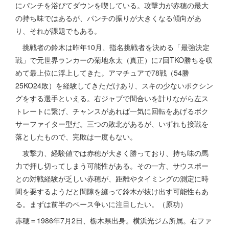
にパンチを浴びてダウンを喫している。攻撃力が赤穂の最大
の持ち味ではあるが、パンチの振りが大きくなる傾向があ
り、それが課題でもある。
挑戦者の鈴木は昨年10月、指名挑戦者を決める「最強決定
戦」で元世界ランカーの菊地永太（真正）に7回TKO勝ちを収
めて最上位に浮上してきた。アマチュアで78戦（54勝
25KO24敗）を経験してきただけあり、スキの少ないボクシン
グをする選手といえる。右ジャブで間合いを計りながら左ス
トレートに繋げ、チャンスがあれば一気に回転をあげるボク
サーファイター型だ。三つの敗北があるが、いずれも接戦を
落としたもので、完敗は一度もない。
攻撃力、経験値では赤穂が大きく勝っており、持ち味の馬
力で押し切ってしまう可能性がある。その一方、サウスポー
との対戦経験が乏しい赤穂が、距離やタイミングの測定に時
間を要するようだと間隙を縫って鈴木が抜け出す可能性もあ
る。まずは前半のペース争いに注目したい。（原功）
赤穂＝1986年7月2日、栃木県出身。横浜光ジム所属。右ファ