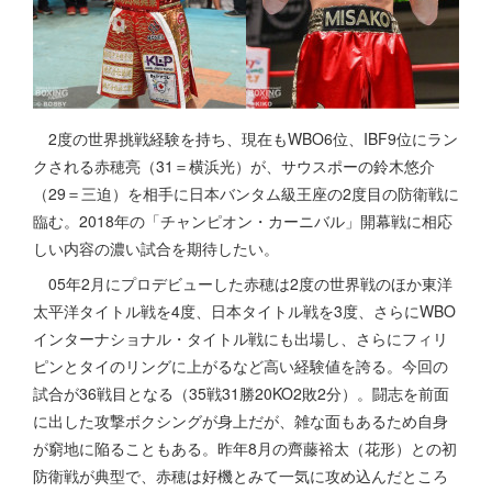
2度の世界挑戦経験を持ち、現在もWBO6位、IBF9位にラン
クされる赤穂亮（31＝横浜光）が、サウスポーの鈴木悠介
（29＝三迫）を相手に日本バンタム級王座の2度目の防衛戦に
臨む。2018年の「チャンピオン・カーニバル」開幕戦に相応
しい内容の濃い試合を期待したい。
05年2月にプロデビューした赤穂は2度の世界戦のほか東洋
太平洋タイトル戦を4度、日本タイトル戦を3度、さらにWBO
インターナショナル・タイトル戦にも出場し、さらにフィリ
ピンとタイのリングに上がるなど高い経験値を誇る。今回の
試合が36戦目となる（35戦31勝20KO2敗2分）。闘志を前面
に出した攻撃ボクシングが身上だが、雑な面もあるため自身
が窮地に陥ることもある。昨年8月の齊藤裕太（花形）との初
防衛戦が典型で、赤穂は好機とみて一気に攻め込んだところ