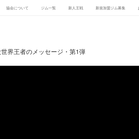
協会について
ジム一覧
新人王戦
新規加盟ジム募集
役世界王者のメッセージ・第1弾