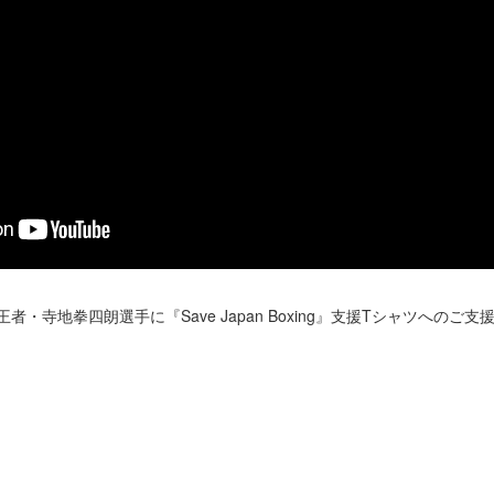
・寺地拳四朗選手に『Save Japan Boxing』支援Tシャツへのご
！