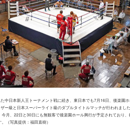
れた中日本新人王トーナメント戦に続き、東日本でも7月16日、後楽園
フェザー級と日本スーパーライト級のダブルタイトルマッチが行われまし
、今月、22日と30日にも無観客で後楽園ホール興行が予定されており
す。（写真提供：福田直樹）