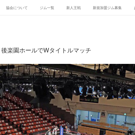
協会について
ジム一覧
新人王戦
新規加盟ジム募集
・後楽園ホールでWタイトルマッチ