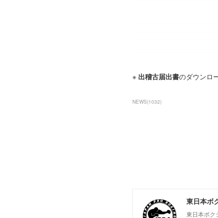
※
出稽古届出書
のダウンロー
NEWS
(
1032
)
東日本ボ
東日本ボク