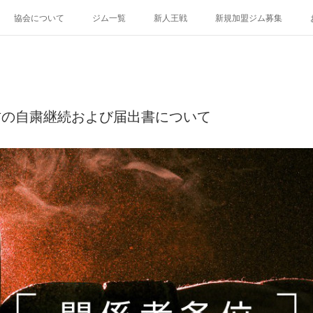
協会について
ジム一覧
新人王戦
新規加盟ジム募集
稽古の自粛継続および届出書について