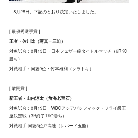
8月28日、下記のとおり決定いたしました。
[ 最優秀選手賞 ]
王者・佐川遼（写真＝三迫）
対象試合：8月13日・日本フェザー級タイトルマッチ（6RKO
勝ち）
対戦相手：同級9位・竹本雄利（クラトキ）
[ 敢闘賞 ]
新王者・山内涼太（角海老宝石）
対象試合：8月19日・WBOアジアパシフィック・フライ級王
座決定戦（3R終了TKO勝ち）
対戦相手:同級5位戸高達（レパード玉熊）