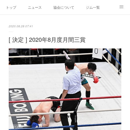
トップ
ニュース
協会について
ジム一覧
新人王戦
新規加盟ジム募集
お問い合わせ
2020.08.28 07:41
グッズ
[ 決定 ] 2020年8月度月間三賞