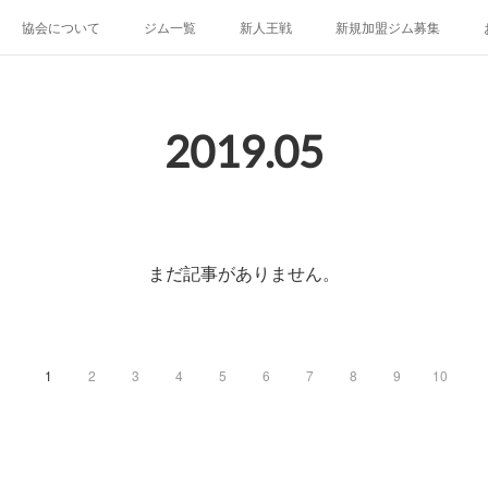
協会について
ジム一覧
新人王戦
新規加盟ジム募集
2019
.
05
まだ記事がありません。
1
2
3
4
5
6
7
8
9
10