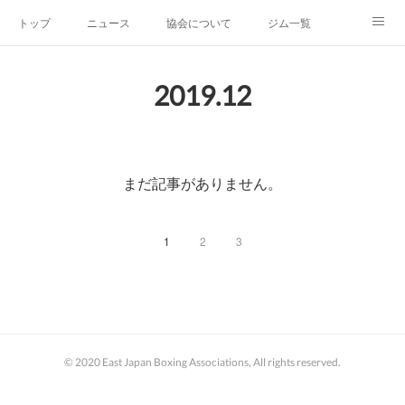
トップ
ニュース
協会について
ジム一覧
新人王戦
新規加盟ジム募集
お問い合わせ
2019
.
12
グッズ
まだ記事がありません。
1
2
3
© 2020 East Japan Boxing Associations, All rights reserved.