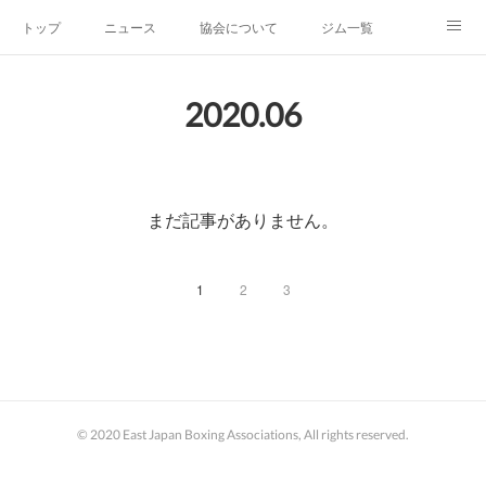
トップ
ニュース
協会について
ジム一覧
新人王戦
新規加盟ジム募集
お問い合わせ
2020
.
06
グッズ
まだ記事がありません。
1
2
3
© 2020 East Japan Boxing Associations, All rights reserved.