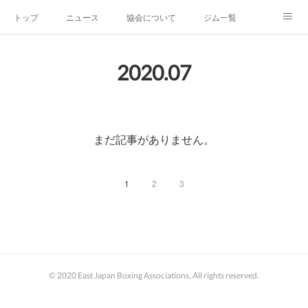
トップ
ニュース
協会について
ジム一覧
新人王戦
新規加盟ジム募集
お問い合わせ
2020
.
07
グッズ
まだ記事がありません。
1
2
3
© 2020 East Japan Boxing Associations, All rights reserved.