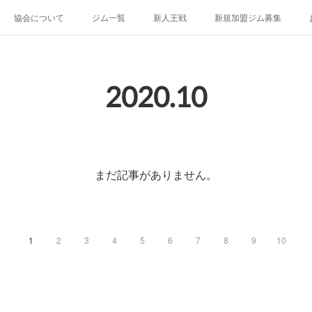
協会について
ジム一覧
新人王戦
新規加盟ジム募集
2020
.
10
まだ記事がありません。
1
2
3
4
5
6
7
8
9
10