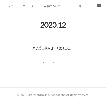
トップ
ニュース
協会について
ジム一覧
新人王戦
新規加盟ジム募集
お問い合わせ
2020
.
12
グッズ
まだ記事がありません。
1
2
3
© 2020 East Japan Boxing Associations, All rights reserved.