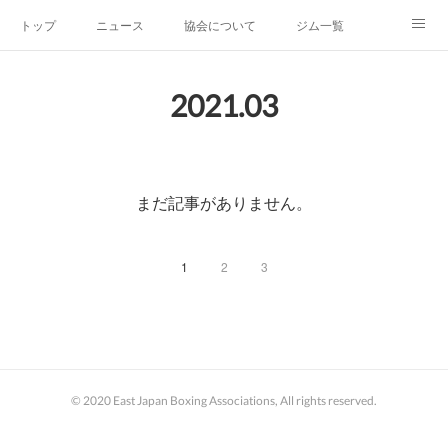
トップ
ニュース
協会について
ジム一覧
新人王戦
新規加盟ジム募集
お問い合わせ
2021
.
03
グッズ
まだ記事がありません。
1
2
3
© 2020 East Japan Boxing Associations, All rights reserved.