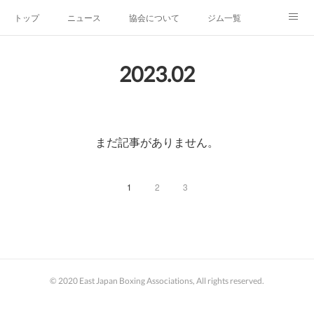
トップ
ニュース
協会について
ジム一覧
新人王戦
新規加盟ジム募集
お問い合わせ
2023
.
02
グッズ
まだ記事がありません。
1
2
3
© 2020 East Japan Boxing Associations, All rights reserved.