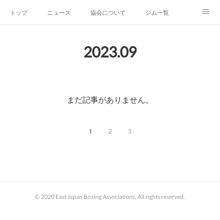
トップ
ニュース
協会について
ジム一覧
新人王戦
新規加盟ジム募集
お問い合わせ
2023
.
09
グッズ
まだ記事がありません。
1
2
3
© 2020 East Japan Boxing Associations, All rights reserved.