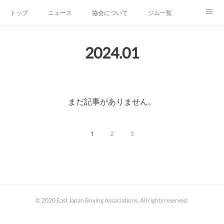
トップ
ニュース
協会について
ジム一覧
新人王戦
新規加盟ジム募集
お問い合わせ
2024
.
01
グッズ
まだ記事がありません。
1
2
3
© 2020 East Japan Boxing Associations, All rights reserved.