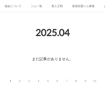
協会について
ジム一覧
新人王戦
新規加盟ジム募集
2025
.
04
まだ記事がありません。
1
2
3
4
5
6
7
8
9
10