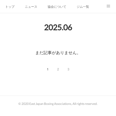
トップ
ニュース
協会について
ジム一覧
新人王戦
新規加盟ジム募集
お問い合わせ
2025
.
06
グッズ
まだ記事がありません。
1
2
3
© 2020 East Japan Boxing Associations, All rights reserved.