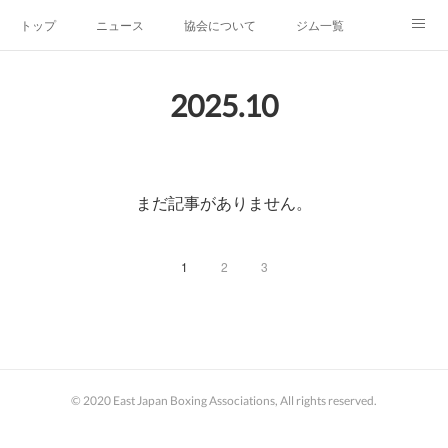
トップ
ニュース
協会について
ジム一覧
新人王戦
新規加盟ジム募集
お問い合わせ
2025
.
10
グッズ
まだ記事がありません。
1
2
3
© 2020 East Japan Boxing Associations, All rights reserved.