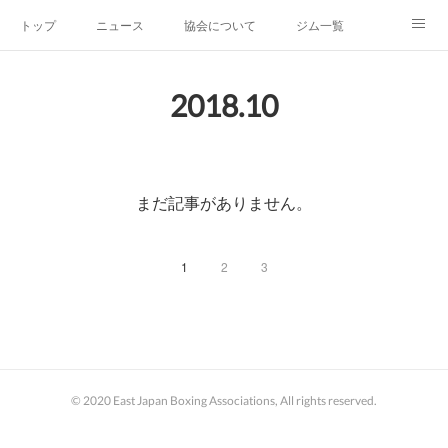
トップ
ニュース
協会について
ジム一覧
新人王戦
新規加盟ジム募集
お問い合わせ
2018
.
10
グッズ
まだ記事がありません。
1
2
3
© 2020 East Japan Boxing Associations, All rights reserved.