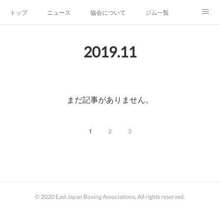
トップ
ニュース
協会について
ジム一覧
新人王戦
新規加盟ジム募集
お問い合わせ
2019
.
11
グッズ
まだ記事がありません。
1
2
3
© 2020 East Japan Boxing Associations, All rights reserved.