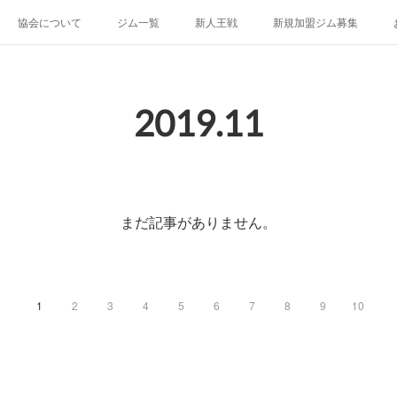
協会について
ジム一覧
新人王戦
新規加盟ジム募集
2019
.
11
まだ記事がありません。
1
2
3
4
5
6
7
8
9
10